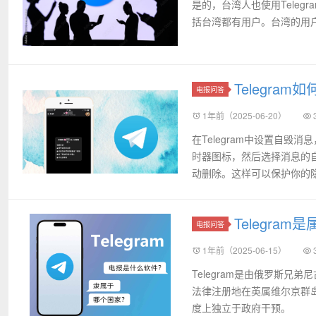
是的，台湾人也使用Teleg
括台湾都有用户。台湾的用户
Telegra
电报问答
1年前（2025-06-20）
在Telegram中设置自
时器图标，然后选择消息的
动删除。这样可以保护你的
Telegra
电报问答
1年前（2025-06-15）
Telegram是由俄罗斯兄弟
法律注册地在英属维尔京群岛
度上独立于政府干预。