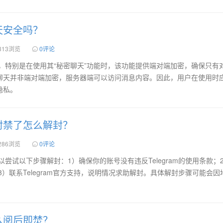
聊天安全吗？
313浏览
0评论
性较高，特别是在使用其“秘密聊天”功能时，该功能提供端对端加密，确保只有
聊天并非端对端加密，服务器端可以访问消息内容。因此，用户在使用时
隐私。
m被封禁了怎么解封？
286浏览
0评论
你可以尝试以下步骤解封：1）确保你的账号没有违反Telegram的使用条款；
am；3）联系Telegram官方支持，说明情况求助解封。具体解封步骤可能会
m怎么阅后即焚？