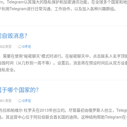
ram。Telegram以其强大的隐私保护和加密通讯功能，在全球多个国家和
利用Telegram进行日常沟通、工作协作，以及加入各种兴趣群组。
m如何自毁消息？
352浏览
0评论
毁消息，需要在使用“秘密聊天”模式时进行。在秘密聊天中，点击联系人名字顶
自毁时间（从几秒到一周不等）。设置后，消息将在预设时间后从双方设
隐私安全。
m是属于哪个国家的？
361浏览
0评论
尼古拉和帕维尔·杜罗夫在2013年创立的。尽管最初由俄罗斯人创立，Teleg
，其运营中心位于阿拉伯联合酋长国的迪拜。这种结构帮助Telegram在