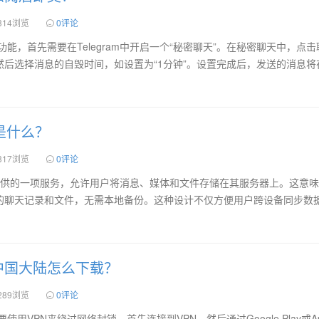
314浏览
0评论
即焚功能，首先需要在Telegram中开启一个“秘密聊天”。在秘密聊天中，点
后选择消息的自毁时间，如设置为“1分钟”。设置完成后，发送的消息将
端是什么？
317浏览
0评论
egram提供的一项服务，允许用户将消息、媒体和文件存储在其服务器上。这意
的聊天记录和文件，无需本地备份。这种设计不仅方便用户跨设备同步数
m在中国大陆怎么下载？
289浏览
0评论
要使用VPN来绕过网络封锁。首先连接到VPN，然后通过Google Play或Ap