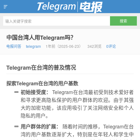
Telegram官方下载资讯网
中国台湾人用Telegram吗？
电报问答
telegram
1年前（2025-06-23）
342浏览
0评论
Telegram在台湾的普及情况
探索Telegram在台湾的用户基数
初始接受度：
Telegram在台湾最初受到技术爱好者
和寻求更高隐私保护的用户群体的欢迎。由于其强
大的加密功能，该应用吸引了关注网络安全和个人
隐私的用户。
用户群体的扩展：
随着时间的推移，Telegram在台
湾的用户基数逐渐扩大，特别是在年轻人和学生中