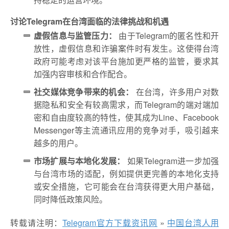
讨论Telegram在台湾面临的法律挑战和机遇
虚假信息与监管压力：
由于Telegram的匿名性和开
放性，虚假信息和诈骗案件时有发生。这使得台湾
政府可能考虑对该平台施加更严格的监管，要求其
加强内容审核和合作配合。
社交媒体竞争带来的机会：
在台湾，许多用户对数
据隐私和安全有较高需求，而Telegram的端对端加
密和自由度较高的特性，使其成为Line、Facebook
Messenger等主流通讯应用的竞争对手，吸引越来
越多的用户。
市场扩展与本地化发展：
如果Telegram进一步加强
与台湾市场的适配，例如提供更完善的本地化支持
或安全措施，它可能会在台湾获得更大用户基础，
同时降低政策风险。
转载请注明：
Telegram官方下载资讯网
»
中国台湾人用