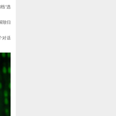
档”选
解除归
个对话