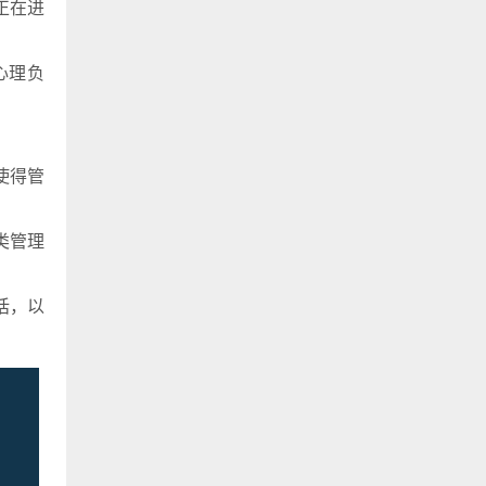
正在进
心理负
使得管
类管理
话，以