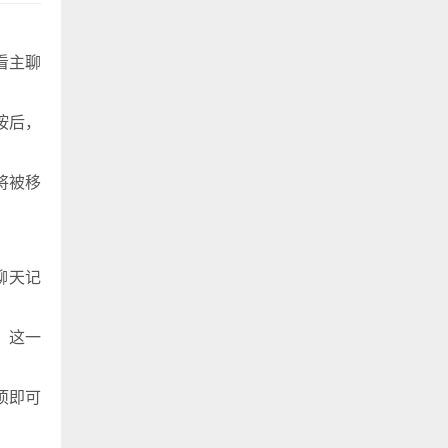
看主聊
按后，
将被移
聊天记
。这一
项即可