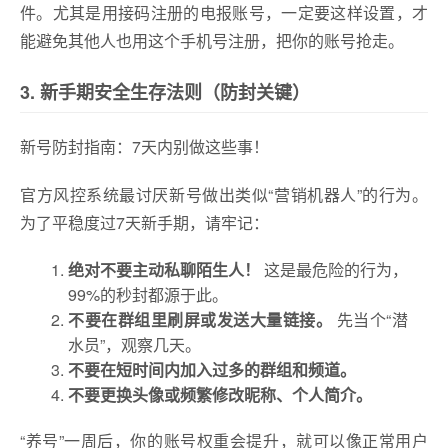
件。尤其是用接码注册的电报账号，一定要这样设置，才
能避免其他人也用这个手机号注册，把你的账号抢走。
3. 新手期安全生存法则（防封关键）
新号防封指南：7天内别做这些事！
官方风控系统最讨厌新号做出类似“营销机器人”的行为。
为了平稳度过7天新手期，请牢记：
绝对不要主动私聊陌生人！
这是最危险的行为，
99%的秒封都源于此。
不要在群组里刷屏或发送大量链接。
先当个“潜
水员”，观察几天。
不要在短时间内加入过多的群组和频道。
不要更换头像或频繁修改昵称、个人简介。
“养号”一周后，你的账号权重会提升，就可以像正常用户