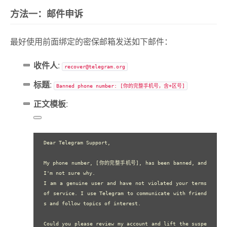
方法一：邮件申诉
最好使用前面绑定的密保邮箱发送如下邮件：
收件人
:
recover@telegram.org
标题
:
Banned phone number: [你的完整手机号，含+区号]
正文模板
:
Dear Telegram Support,
My phone number, [你的完整手机号], has been banned, and 
I'm not sure why.
I am a genuine user and have not violated your terms 
of service. I use Telegram to communicate with friend
s and follow topics of interest.
Could you please review my account and lift the suspe