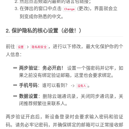
然后点击频道内最新的语言包链接；
在弹出的窗口中点击
(更改)，界面就会立
Change
刻变成你熟悉的中文。
2. 保护隐私的核心设置（必做！）
前往
>
，进行以下修改，最大化保护你的个
设置
隐私和安全
人信息：
两步验证
：
务必开启！
设置一个强密码并记牢，如
果之前没有绑定验证邮箱，这里也会要求绑定。
手机号码
：谁可以看到？ ->
。
没有人
数据设置
：删除云端通讯录，关闭同步通讯录，关
闭推荐频繁往来联系人。
两步验证开启后，新设备登录时会要求输入密码和验证
码。请务必牢记密码，并确保绑定的邮箱可以正常接收邮