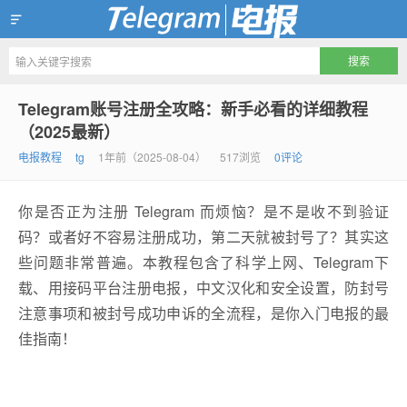
Telegram官方下载资讯网
Telegram账号注册全攻略：新手必看的详细教程
（2025最新）
电报教程
tg
1年前（2025-08-04）
517浏览
0评论
你是否正为注册 Telegram 而烦恼？是不是收不到验证
码？或者好不容易注册成功，第二天就被封号了？其实这
些问题非常普遍。本教程包含了科学上网、Telegram下
载、用接码平台注册电报，中文汉化和安全设置，防封号
注意事项和被封号成功申诉的全流程，是你入门电报的最
佳指南！