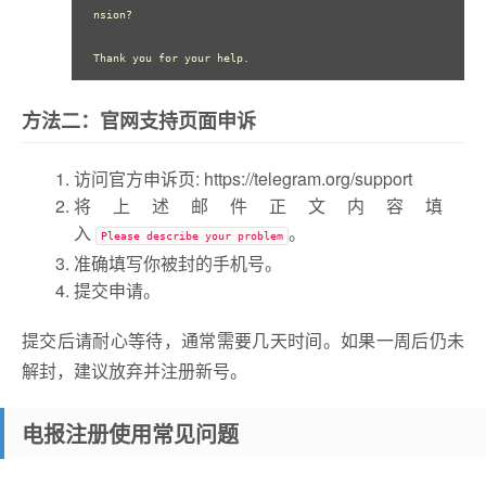
nsion?
Thank you for your help.
方法二：官网支持页面申诉
访问官方申诉页: https://telegram.org/support
将上述邮件正文内容填
入
。
Please describe your problem
准确填写你被封的手机号。
提交申请。
提交后请耐心等待，通常需要几天时间。如果一周后仍未
解封，建议放弃并注册新号。
电报注册使用常见问题