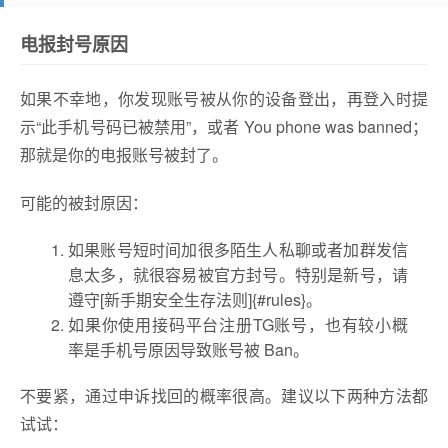
电报封号原因
如果不幸地，你发现账号被从你的设备登出，再登入时提
示“此手机号码已被禁用”，或者 You phone was banned；
那就是你的电报账号被封了。
可能的被封原因：
如果账号短时间加很多陌生人私聊或者加群发信
息太多，就很容易被官方封号。特别是新号，请
遵守[新手期安全生存法则]{#rules}。
如果你使用接码平台注册TG账号，也有较小概
率是手机号原因导致账号被 Ban。
不要紧，通过申诉找回的概率很高。建议以下两种方法都
试试：