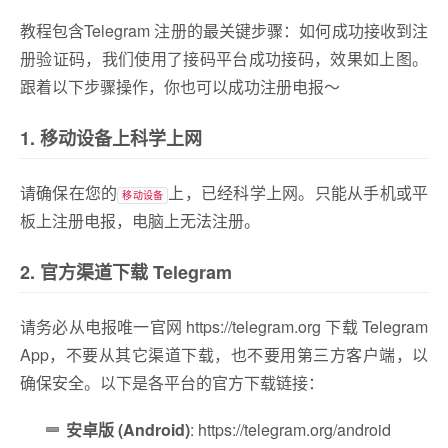
教程包含Telegram 注册的最关键步骤：如何成功接收到注
册验证码，我们使用了接码平台成功接码，效果如上图。
跟着以下步骤操作，你也可以成功注册电报～
1. 移动设备上科学上网
请确保在您的
上，已经科学上网。只能从手机或平
移动设备
板上注册电报，电脑上无法注册。
2. 官方渠道下载 Telegram
请务必从电报唯一官网 https://telegram.org 下载 Telegram
App，不要从其它渠道下载，也不要用第三方客户端，以
确保安全。以下是各平台的官方下载链接：
安卓版 (Android)
: https://telegram.org/android