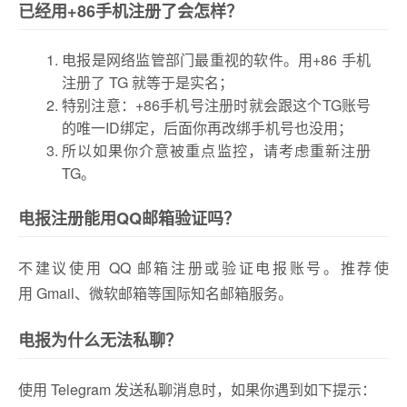
已经用+86手机注册了会怎样？
电报是网络监管部门最重视的软件。用+86 手机
注册了 TG 就等于是实名；
特别注意：+86手机号注册时就会跟这个TG账号
的唯一ID绑定，后面你再改绑手机号也没用；
所以如果你介意被重点监控，请考虑重新注册
TG。
电报注册能用QQ邮箱验证吗？
不建议使用 QQ 邮箱注册或验证电报账号。推荐使
用 Gmail、微软邮箱等国际知名邮箱服务。
电报为什么无法私聊？
使用 Telegram 发送私聊消息时，如果你遇到如下提示：