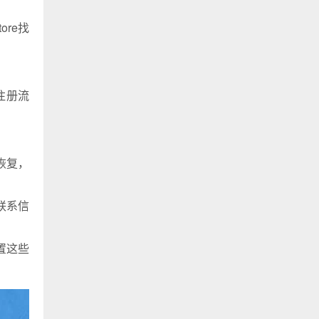
ore找
注册流
恢复，
联系信
置这些