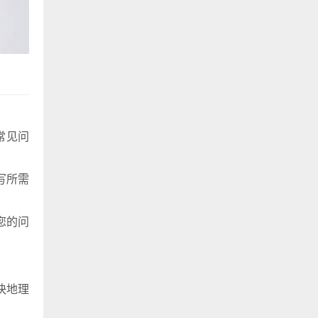
常见问
写所需
您的问
快地理