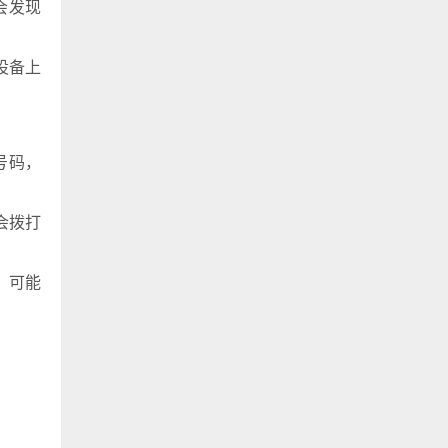
会发现
设备上
号码，
会拨打
，可能