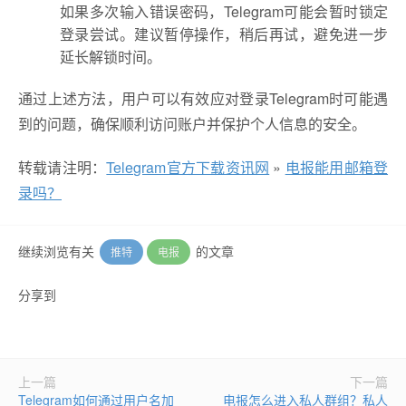
如果多次输入错误密码，Telegram可能会暂时锁定
登录尝试。建议暂停操作，稍后再试，避免进一步
延长解锁时间。
通过上述方法，用户可以有效应对登录Telegram时可能遇
到的问题，确保顺利访问账户并保护个人信息的安全。
转载请注明：
Telegram官方下载资讯网
»
电报能用邮箱登
录吗？
继续浏览有关
的文章
推特
电报
分享到
上一篇
下一篇
Telegram如何通过用户名加
电报怎么进入私人群组？私人