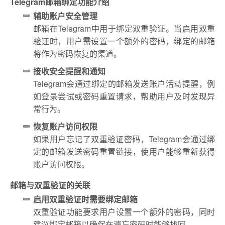
Telegram邮箱绑定功能介绍
辅助账户安全管理
邮箱在Telegram中用于绑定双重验证。当启用双重
验证时，用户需设置一个额外的密码，绑定的邮箱
将作为密码恢复的渠道。
接收安全提醒和通知
Telegram会通过绑定的邮箱发送账户活动提醒，例
如登录尝试或密码重置请求，帮助用户及时发现异
常行为。
恢复账户访问权限
如果用户忘记了双重验证密码，Telegram会通过绑
定的邮箱发送密码重置链接，使用户能够重新获得
账户访问权限。
邮箱与双重验证的关联
启用双重验证时需要绑定邮箱
双重验证功能要求用户设置一个额外的密码，同时
建议绑定邮箱以确保在遗忘密码时能够找回。