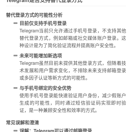
Telegram是否支持替代登录方式
替代登录方式的可能性分析
目前仅支持手机号登录
Telegram当前只允许通过手机号登录，不支持其他
替代登录方式，例如邮箱或社交媒体账户登录。这
种设计是为了简化验证流程并提高账户安全性。
未来可能增加新选项
Telegram虽然目前未提供其他登录方式，但随着技
术发展和用户需求变化，不排除未来支持邮箱登录
或多因子认证等新方式的可能性。
与手机号绑定的安全优势
使用手机号登录能快速验证用户身份，减少假账户
生成的可能性，同时通过短信验证码实现即时验
证，是一种兼顾安全性和效率的方式。
常见误解和澄清
误解：Telegram可以通过邮箱登录