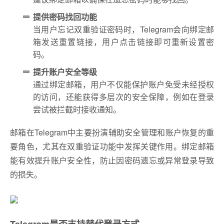
提供密码找回功能
当用户忘记双重验证密码时，Telegram会向绑定邮
箱发送重置链接，用户点击链接即可重新设置密
码。
提升账户安全等级
通过绑定邮箱，用户不仅能保护账户免受未经授权
的访问，还能获得多层次的安全保障，例如在登录
尝试被拦截时接收通知。
邮箱在Telegram中主要扮演辅助安全管理和账户恢复的重
要角色，尤其在双重验证功能中发挥关键作用。绑定邮箱
能有效提升账户安全性，防止因密码遗忘或异常登录导致
的损失。