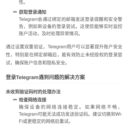
性。
获取登录通知
Telegram会通过绑定的邮箱发送登录提醒和安全警
告，例如新设备的登录尝试。这使您能够实时监控
账户活动，及时处理异常情况。
通过设置双重验证，Telegram用户可以显著提升账户安全
性，特别是在绑定邮箱后，能有效防止未经授权的登录尝
试，确保账户信息和隐私安全。
登录Telegram遇到问题的解决方案
未收到验证码时的处理办法
检查网络连接
确保设备的网络连接稳定。如果网络不畅，
Telegram可能无法成功发送验证码。建议切换到Wi-
Fi或更稳定的网络后重试。