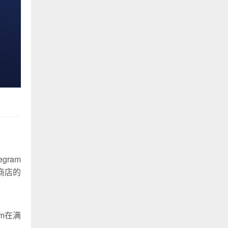
ram
商店的
am在满