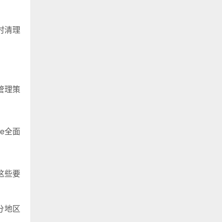
及时清理
管理策
re全面
这些要
部分地区