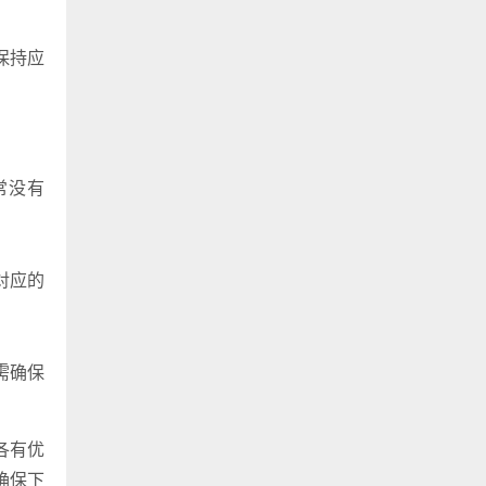
保持应
通常没有
对应的
但需确保
各有优
确保下