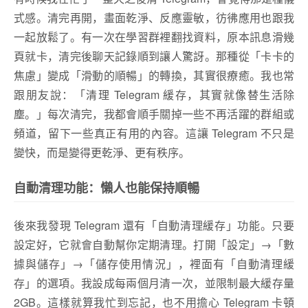
式感。清完再開，畫面乾淨、反應靈敏，彷彿應用也跟我
一起放鬆了。有一次在學習群裡翻找資料，原本訊息滑幾
頁就卡，清完後聊天記錄順到讓人驚訝。那種從「卡卡的
焦慮」變成「滑動的順暢」的轉換，其實很療癒。我也常
跟朋友說：「清理 Telegram 緩存，其實就像替生活除
塵。」每次清完，我都會順手關掉一些不再活躍的群組或
頻道，留下一些真正有用的內容。這讓 Telegram 不只是
變快，而是變得更乾淨、更有秩序。
自動清理功能：懶人也能保持順暢
後來我發現 Telegram 還有「自動清理緩存」功能。只要
設定好，它就會自動幫你定期清理。打開「設定」→「數
據與儲存」→「儲存使用情況」，裡面有「自動清理緩
存」的選項。我設成每兩個月清一次，並限制最大緩存量
2GB。這樣就算我忙到忘記，也不用擔心 Telegram 卡頓