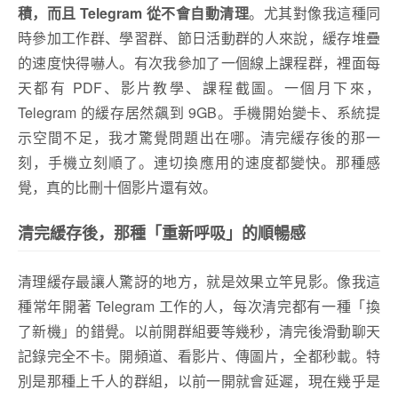
積，而且 Telegram 從不會自動清理
。
尤其對像我這種同
時參加工作群、學習群、節日活動群的人來說，緩存堆疊
的速度快得嚇人。有次我參加了一個線上課程群，裡面每
天都有 PDF、影片教學、課程截圖。一個月下來，
Telegram 的緩存居然飆到 9GB。手機開始變卡、系統提
示空間不足，我才驚覺問題出在哪。清完緩存後的那一
刻，手機立刻順了。連切換應用的速度都變快。那種感
覺，真的比刪十個影片還有效。
清完緩存後，那種「重新呼吸」的順暢感
清理緩存最讓人驚訝的地方，就是效果立竿見影。像我這
種常年開著 Telegram 工作的人，每次清完都有一種「換
了新機」的錯覺。以前開群組要等幾秒，清完後滑動聊天
記錄完全不卡。開頻道、看影片、傳圖片，全都秒載。特
別是那種上千人的群組，以前一開就會延遲，現在幾乎是