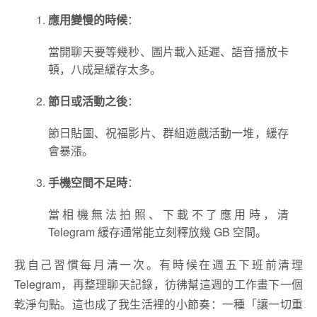
應用變慢的時候
：
當開聊天要等幾秒、圖片載入延遲、語音播放卡
頓，八成是緩存太多。
節日或活動之後
：
節日貼圖、祝福影片、群組遊戲活動一堆，緩存
會暴漲。
手機空間不足時
：
當相機無法拍照、下載不了應用時，清
Telegram 緩存通常能立刻釋放幾 GB 空間。
我自己習慣每月清一次。有時候在週五下班前清理
Telegram，再整理聊天記錄，彷彿幫這週的工作畫下一個
乾淨句點。這也成了我生活裡的小節奏：一種「讓一切重