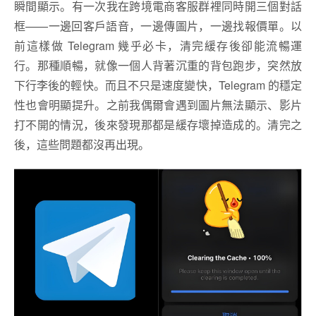
瞬間顯示。有一次我在跨境電商客服群裡同時開三個對話
框——一邊回客戶語音，一邊傳圖片，一邊找報價單。以
前這樣做 Telegram 幾乎必卡，清完緩存後卻能流暢運
行。那種順暢，就像一個人背著沉重的背包跑步，突然放
下行李後的輕快。而且不只是速度變快，Telegram 的穩定
性也會明顯提升。之前我偶爾會遇到圖片無法顯示、影片
打不開的情況，後來發現那都是緩存壞掉造成的。清完之
後，這些問題都沒再出現。