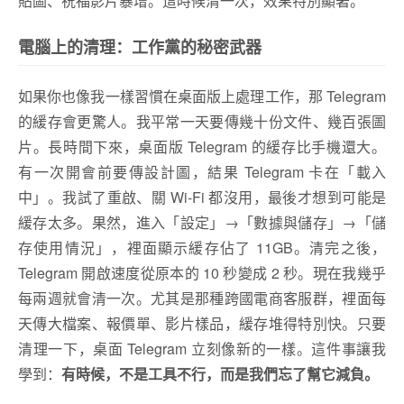
貼圖、祝福影片暴增。這時候清一次，效果特別顯著。
電腦上的清理：工作黨的秘密武器
如果你也像我一樣習慣在桌面版上處理工作，那 Telegram
的緩存會更驚人。我平常一天要傳幾十份文件、幾百張圖
片。長時間下來，桌面版 Telegram 的緩存比手機還大。
有一次開會前要傳設計圖，結果 Telegram 卡在「載入
中」。我試了重啟、關 Wi-Fi 都沒用，最後才想到可能是
緩存太多。果然，進入「設定」→「數據與儲存」→「儲
存使用情況」，裡面顯示緩存佔了 11GB。清完之後，
Telegram 開啟速度從原本的 10 秒變成 2 秒。現在我幾乎
每兩週就會清一次。尤其是那種跨國電商客服群，裡面每
天傳大檔案、報價單、影片樣品，緩存堆得特別快。只要
清理一下，桌面 Telegram 立刻像新的一樣。
這件事讓我
學到：
有時候，不是工具不行，而是我們忘了幫它減負。