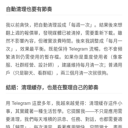
自動清理也要有節奏
我以前貪快，把自動清理設成「每週一次」。結果後來想
翻上週的報價單，發現媒體已被清掉，需要重新下載。雖
然不影響內容，但確實浪費時間。後來我調整成「每月一
次」，效果最平衡。既能保持 Telegram 流暢，也不會頻
繁清到仍需使用的暫存檔。如果你是重度使用者（像客
服、社群經營、設計師），建議維持每月清一次；普通用
戶（只是聊天、看群組），兩三個月清一次就很夠。
結語：清理緩存，也是在整理自己的節奏
用 Telegram 這麼多年，我越來越覺得：清理緩存這件小
事，其實藏著一種生活哲學。它提醒我——不只是應用需
要清理，我們每天堆積的訊息、任務、對話，也都需要適
時「歸零」。每次清完，看著應用變快、空間變大、畫面