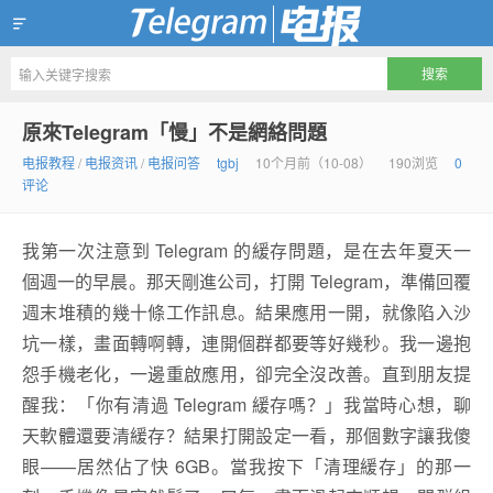
Telegram官方下载资讯网
原來Telegram「慢」不是網絡問題
电报教程
/
电报资讯
/
电报问答
tgbj
10个月前（10-08）
190浏览
0
评论
我第一次注意到 Telegram 的緩存問題，是在去年夏天一
個週一的早晨。那天剛進公司，打開 Telegram，準備回覆
週末堆積的幾十條工作訊息。結果應用一開，就像陷入沙
坑一樣，畫面轉啊轉，連開個群都要等好幾秒。我一邊抱
怨手機老化，一邊重啟應用，卻完全沒改善。直到朋友提
醒我：「你有清過 Telegram 緩存嗎？」我當時心想，聊
天軟體還要清緩存？結果打開設定一看，那個數字讓我傻
眼——居然佔了快 6GB。當我按下「清理緩存」的那一