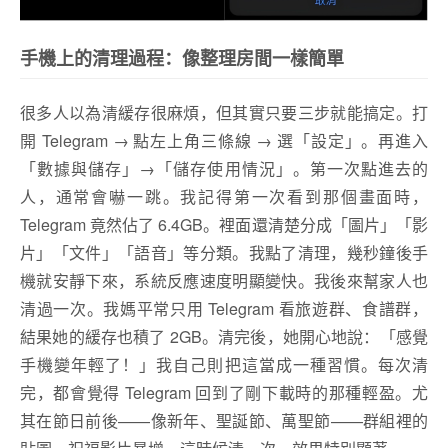
手機上的清理過程：像整理房間一樣簡單
很多人以為清緩存很麻煩，但其實只要三步就能搞定。打
開 Telegram → 點左上角三條線 → 選「設定」。再進入
「數據與儲存」→「儲存使用情況」。第一次點進去的
人，通常會嚇一跳。我記得第一次看到那個畫面時，
Telegram 竟然佔了 6.4GB。裡面還清楚分成「圖片」「影
片」「文件」「語音」等分類。我點了清理，幾秒鐘後手
機就安靜下來，系統反應速度明顯變快。我後來幫家人也
清過一次。我媽平常只用 Telegram 看旅遊群、食譜群，
結果她的緩存也積了 2GB。清完後，她開心地說：「感覺
手機變年輕了！」我自己則把這當成一種習慣。每次清
完，都會覺得 Telegram 回到了剛下載時的那種輕盈。尤
其在節日前後——像新年、聖誕節、萬聖節——群組裡的